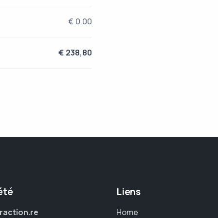
€ 0.00
€ 238,80
été
Liens
raction.re
Home