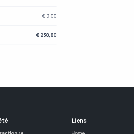
€ 0.00
€ 238,80
été
Liens
raction.re
Home